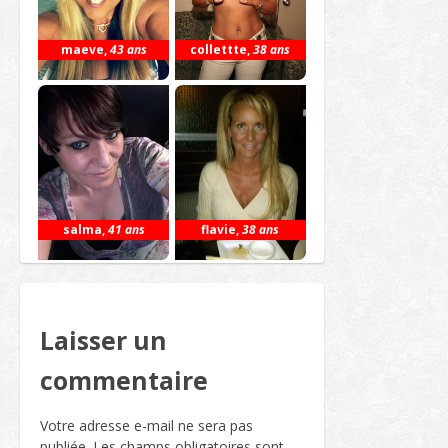
maeve
,
43 ans
collettte
,
38 ans
salma
,
41 ans
flavie
,
38 ans
Laisser un
commentaire
Votre adresse e-mail ne sera pas
publiée.
Les champs obligatoires sont