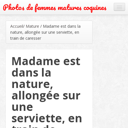
Photos de femmes matures coquines
Cougar
Accueil
/
Mature
/
Madame est dans la
Grand mère
nature, allongée sur une serviette, en
train de caresser
Mature
Milf
Madame est
Rencontre
dans la
Webcam
nature,
allongée sur
une
serviette, en