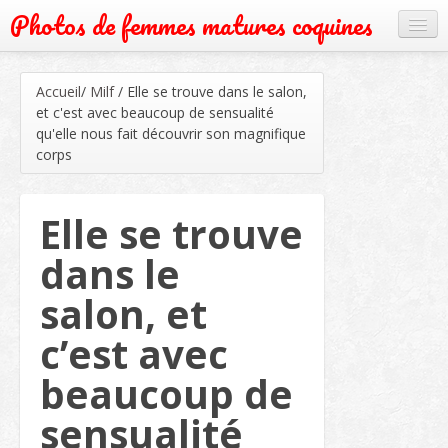
Photos de femmes matures coquines
Cougar
Accueil
/
Milf
/
Elle se trouve dans le salon,
Grand mère
et c'est avec beaucoup de sensualité
qu'elle nous fait découvrir son magnifique
Mature
corps
Milf
Elle se trouve
Rencontre
dans le
Webcam
salon, et
c’est avec
beaucoup de
sensualité