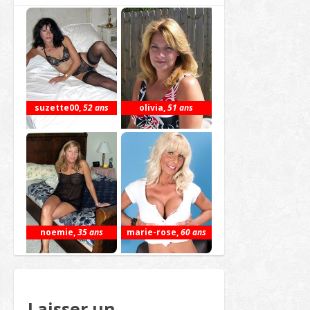
suzette00
,
52 ans
olivia
,
51 ans
noemie
,
35 ans
marie-rose
,
60 ans
Laisser un