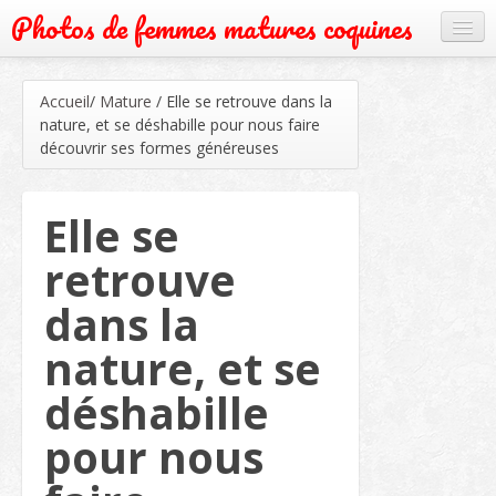
Photos de femmes matures coquines
Cougar
Accueil
/
Mature
/
Elle se retrouve dans la
Grand mère
nature, et se déshabille pour nous faire
découvrir ses formes généreuses
Mature
Milf
Elle se
Rencontre
retrouve
Webcam
dans la
nature, et se
déshabille
pour nous