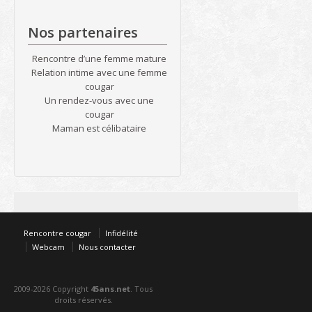
Nos partenaires
Rencontre d’une femme mature
Relation intime avec une femme
cougar
Un rendez-vous avec une
cougar
Maman est célibataire
Rencontre cougar
Infidélité
Webcam
Nous contacter
2009-2026 Copyright
45ans.net
. Tous
droits réservés.