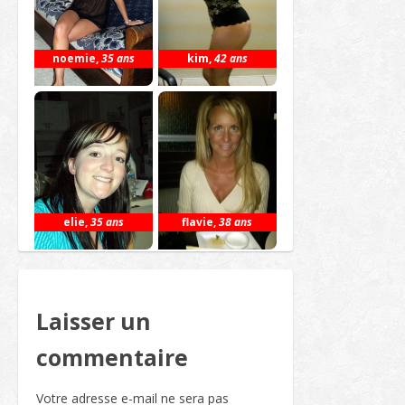
noemie
,
35 ans
kim
,
42 ans
elie
,
35 ans
flavie
,
38 ans
Laisser un
commentaire
Votre adresse e-mail ne sera pas