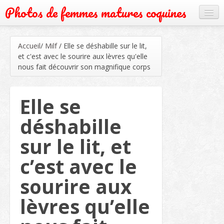
Photos de femmes matures coquines
Cougar
Accueil
/
Milf
/
Elle se déshabille sur le lit,
Grand mère
et c'est avec le sourire aux lèvres qu'elle
nous fait découvrir son magnifique corps
Mature
Milf
Elle se
Rencontre
déshabille
Webcam
sur le lit, et
c’est avec le
sourire aux
lèvres qu’elle