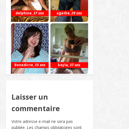
delphine
,
37 ans
agathe
,
29 ans
Benedicte
,
55 ans
keyla
,
37 ans
Laisser un
commentaire
Votre adresse e-mail ne sera pas
publiée.
Les champs obligatoires sont