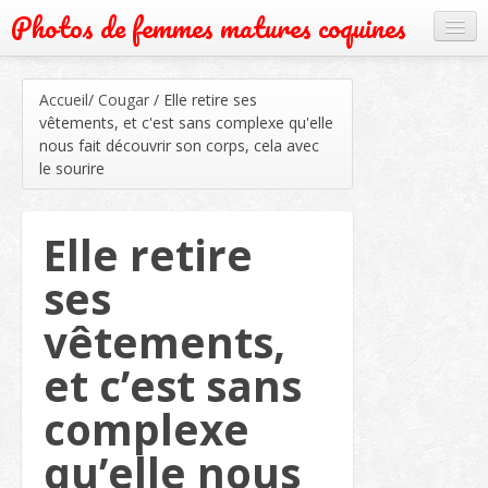
Photos de femmes matures coquines
Cougar
Accueil
/
Cougar
/
Elle retire ses
Grand mère
vêtements, et c'est sans complexe qu'elle
nous fait découvrir son corps, cela avec
Mature
le sourire
Milf
Elle retire
Rencontre
ses
Webcam
vêtements,
et c’est sans
complexe
qu’elle nous