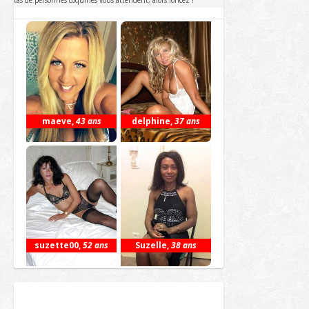
maeve
,
43 ans
delphine
,
37 ans
suzette00
,
52 ans
Suzelle
,
38 ans