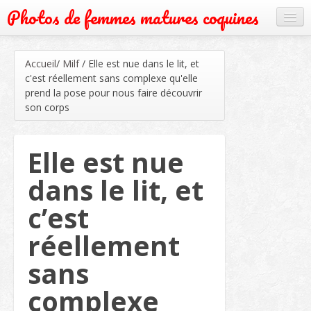
Photos de femmes matures coquines
Cougar
Accueil
/
Milf
/
Elle est nue dans le lit, et
Grand mère
c'est réellement sans complexe qu'elle
prend la pose pour nous faire découvrir
Mature
son corps
Milf
Elle est nue
Rencontre
dans le lit, et
Webcam
c’est
réellement
sans
complexe