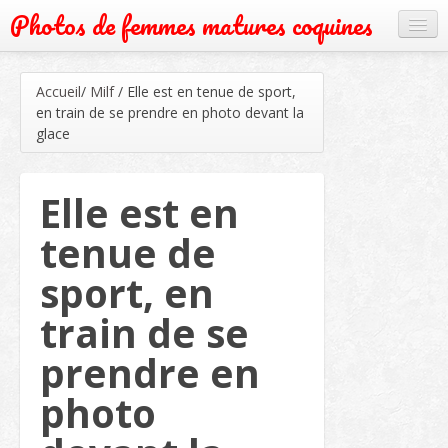
Photos de femmes matures coquines
Cougar
Accueil
/
Milf
/
Elle est en tenue de sport,
Grand mère
en train de se prendre en photo devant la
glace
Mature
Milf
Elle est en
Rencontre
tenue de
Webcam
sport, en
train de se
prendre en
photo