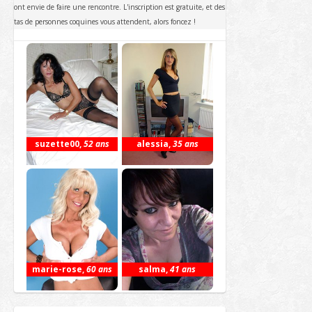
ont envie de faire une rencontre. L'inscription est gratuite, et des
tas de personnes coquines vous attendent, alors foncez !
suzette00
,
52 ans
alessia
,
35 ans
marie-rose
,
60 ans
salma
,
41 ans