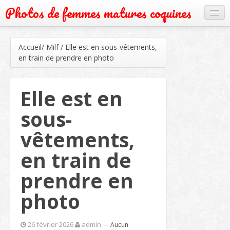
Photos de femmes matures coquines
Cougar
Accueil
/
Milf
/
Elle est en sous-vêtements,
Grand mère
en train de prendre en photo
Mature
Elle est en
Milf
sous-
Rencontre
vêtements,
Webcam
en train de
prendre en
photo
26 février 2026
admin
—
Aucun