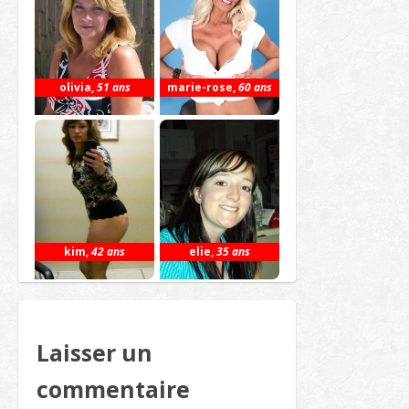
olivia
,
51 ans
marie-rose
,
60 ans
kim
,
42 ans
elie
,
35 ans
Laisser un
commentaire