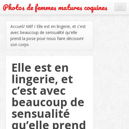
Photos de femmes matures coquines
Cougar
Accueil
/
Milf
/
Elle est en lingerie, et c'est
Grand mère
avec beaucoup de sensualité qu'elle
prend la pose pour nous faire découvrir
Mature
son corps
Milf
Elle est en
Rencontre
lingerie, et
Webcam
c’est avec
beaucoup de
sensualité
qu’elle prend