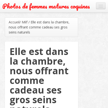
Photos de femmes matures coquines
Cougar
Accueil
/
Milf
/
Elle est dans la chambre,
Grand mère
nous offrant comme cadeau ses gros
seins naturels
Mature
Milf
Elle est dans
Rencontre
la chambre,
Webcam
nous offrant
comme
cadeau ses
gros seins