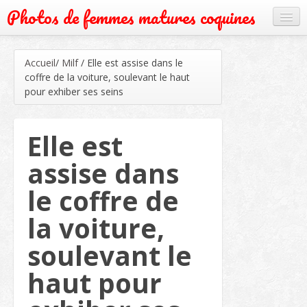
Photos de femmes matures coquines
Cougar
Accueil
/
Milf
/
Elle est assise dans le
Grand mère
coffre de la voiture, soulevant le haut
pour exhiber ses seins
Mature
Milf
Elle est
Rencontre
assise dans
Webcam
le coffre de
la voiture,
soulevant le
haut pour