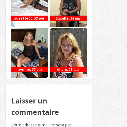
suzette00
,
52 ans
Suzelle
,
38 ans
noemie
,
35 ans
olivia
,
51 ans
Laisser un
commentaire
Votre adresse e-mail ne sera pas