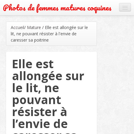
Photos de femmes matures coquines
Cougar
Accueil
/
Mature
/
Elle est allongée sur le
Grand mère
lit, ne pouvant résister à l'envie de
caresser sa poitrine
Mature
Milf
Elle est
Rencontre
allongée sur
Webcam
le lit, ne
pouvant
résister à
l’envie de