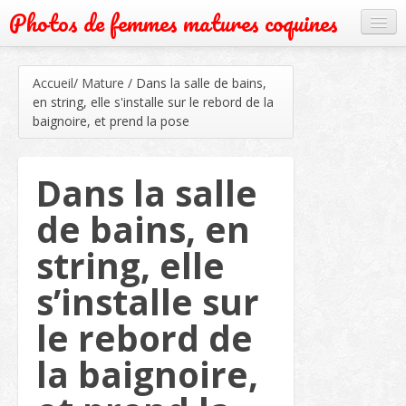
Photos de femmes matures coquines
Cougar
Accueil
/
Mature
/
Dans la salle de bains,
Grand mère
en string, elle s'installe sur le rebord de la
baignoire, et prend la pose
Mature
Milf
Dans la salle
Rencontre
de bains, en
Webcam
string, elle
s’installe sur
le rebord de
la baignoire,