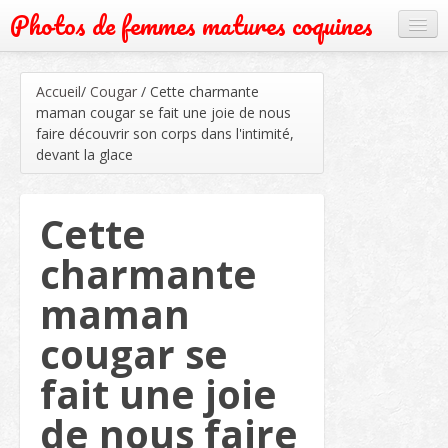
Photos de femmes matures coquines
Cougar
Accueil
/
Cougar
/
Cette charmante
Grand mère
maman cougar se fait une joie de nous
faire découvrir son corps dans l'intimité,
Mature
devant la glace
Milf
Cette
Rencontre
charmante
Webcam
maman
cougar se
fait une joie
de nous faire