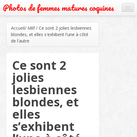
Photos de femmes matures coquines
Cougar
Accueil
/
Milf
/
Ce sont 2 jolies lesbiennes
Grand mère
blondes, et elles s'exhibent l'une à côté
de l'autre
Mature
Milf
Ce sont 2
Rencontre
jolies
Webcam
lesbiennes
blondes, et
elles
s’exhibent