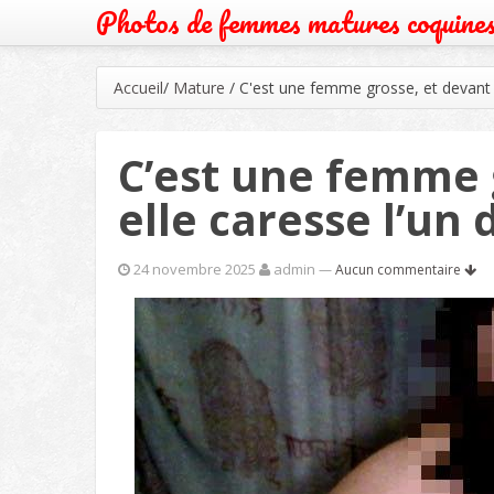
Photos de femmes matures coquine
Accueil
/
Mature
/
C'est une femme grosse, et devant n
C’est une femme 
elle caresse l’un 
24 novembre 2025
admin
—
Aucun commentaire