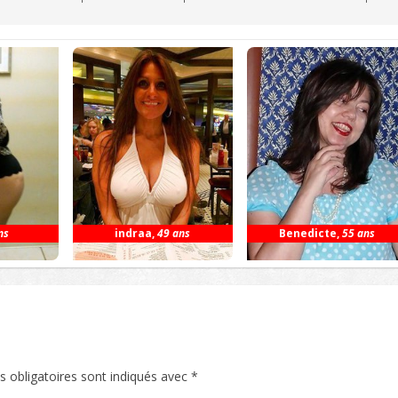
ns
indraa
,
49 ans
Benedicte
,
55 ans
 obligatoires sont indiqués avec
*