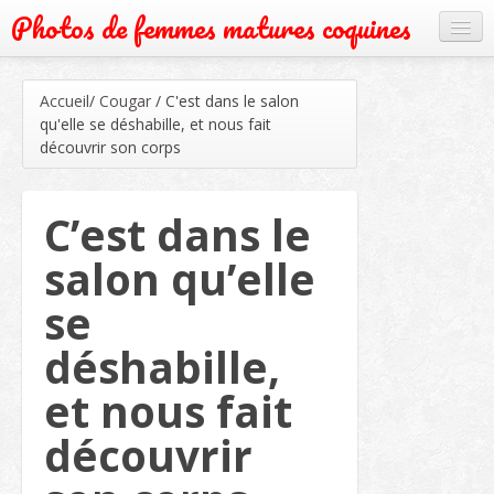
Photos de femmes matures coquines
Cougar
Accueil
/
Cougar
/
C'est dans le salon
Grand mère
qu'elle se déshabille, et nous fait
découvrir son corps
Mature
Milf
C’est dans le
Rencontre
salon qu’elle
Webcam
se
déshabille,
et nous fait
découvrir