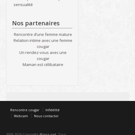
sensualité
Nos partenaires
Rencontre d’une femme mature
Relation intime avec une femme
cougar
Un rendez-vous avec une
cougar
Maman est célibataire
Rencontre cougar
Infidélité
Webcam
Nous contacter
2009-2026 Copyright
45ans.net
. Tous