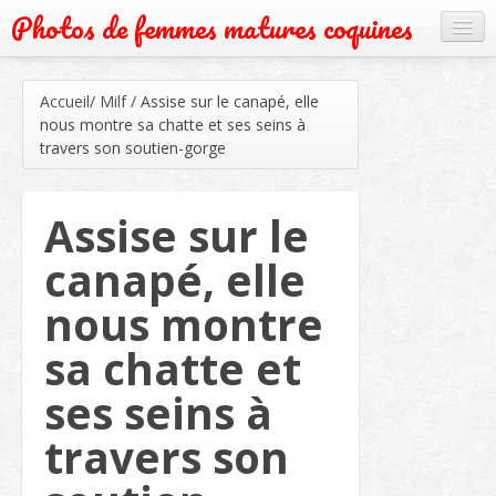
Photos de femmes matures coquines
Cougar
Accueil
/
Milf
/
Assise sur le canapé, elle
Grand mère
nous montre sa chatte et ses seins à
travers son soutien-gorge
Mature
Milf
Assise sur le
Rencontre
canapé, elle
Webcam
nous montre
sa chatte et
ses seins à
travers son