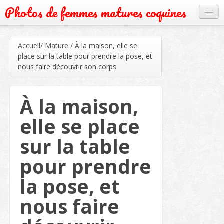
Photos de femmes matures coquines
Cougar
Accueil
/
Mature
/
À la maison, elle se
Grand mère
place sur la table pour prendre la pose, et
nous faire découvrir son corps
Mature
Milf
À la maison,
Rencontre
elle se place
Webcam
sur la table
pour prendre
la pose, et
nous faire